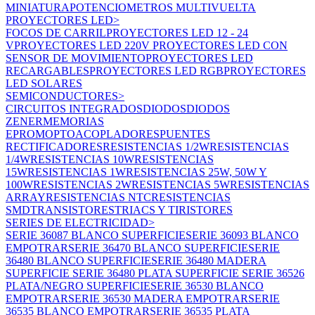
MINIATURA
POTENCIOMETROS MULTIVUELTA
PROYECTORES LED
>
FOCOS DE CARRIL
PROYECTORES LED 12 - 24
V
PROYECTORES LED 220V
PROYECTORES LED CON
SENSOR DE MOVIMIENTO
PROYECTORES LED
RECARGABLES
PROYECTORES LED RGB
PROYECTORES
LED SOLARES
SEMICONDUCTORES
>
CIRCUITOS INTEGRADOS
DIODOS
DIODOS
ZENER
MEMORIAS
EPROM
OPTOACOPLADORES
PUENTES
RECTIFICADORES
RESISTENCIAS 1/2W
RESISTENCIAS
1/4W
RESISTENCIAS 10W
RESISTENCIAS
15W
RESISTENCIAS 1W
RESISTENCIAS 25W, 50W Y
100W
RESISTENCIAS 2W
RESISTENCIAS 5W
RESISTENCIAS
ARRAY
RESISTENCIAS NTC
RESISTENCIAS
SMD
TRANSISTORES
TRIACS Y TIRISTORES
SERIES DE ELECTRICIDAD
>
SERIE 36087 BLANCO SUPERFICIE
SERIE 36093 BLANCO
EMPOTRAR
SERIE 36470 BLANCO SUPERFICIE
SERIE
36480 BLANCO SUPERFICIE
SERIE 36480 MADERA
SUPERFICIE
SERIE 36480 PLATA SUPERFICIE
SERIE 36526
PLATA/NEGRO SUPERFICIE
SERIE 36530 BLANCO
EMPOTRAR
SERIE 36530 MADERA EMPOTRAR
SERIE
36535 BLANCO EMPOTRAR
SERIE 36535 PLATA