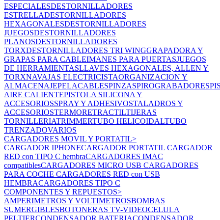
ESPECIALES
DESTORNILLADORES
ESTRELLA
DESTORNILLADORES
HEXAGONALES
DESTORNILLADORES
JUEGOS
DESTORNILLADORES
PLANOS
DESTORNILLADORES
TORX
DESTORNILLADORES TRI WING
GRAPADORA Y
GRAPAS PARA CABLE
IMANES PARA PUERTAS
JUEGOS
DE HERRAMIENTAS
LLAVES HEXAGONALES, ALLEN Y
TORX
NAVAJAS ELECTRICISTA
ORGANIZACION Y
ALMACENAJE
PELACABLES
PINZAS
PIROGRABADORES
PI
AIRE CALIENTE
PISTOLA SILICONA Y
ACCESORIOS
SPRAY Y ADHESIVOS
TALADROS Y
ACCESORIOS
TERMORETRACTIL
TIJERAS
TORNILLERIA
TRIMMER
TUBO HELICOIDAL
TUBO
TRENZADO
VARIOS
CARGADORES MOVIL Y PORTATIL
>
CARGADOR IPHONE
CARGADOR PORTATIL
CARGADOR
RED con TIPO C hembra
CARGADORES IMAC
compatibles
CARGADORES MICRO USB
CARGADORES
PARA COCHE
CARGADORES RED con USB
HEMBRA
CARGADORES TIPO C
COMPONENTES Y REPUESTOS
>
AMPERIMETROS Y VOLTIMETROS
BOMBAS
SUMERGIBLES
BOTONERAS TV-VIDEO
CELULA
PELTIER
CONDENSADOR BATERIA
CONDENSADOR