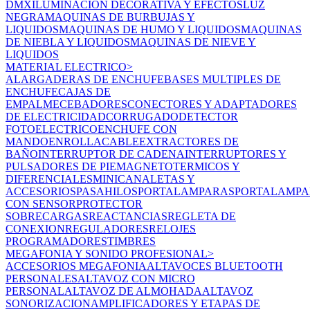
DMX
ILUMINACION DECORATIVA Y EFECTOS
LUZ
NEGRA
MAQUINAS DE BURBUJAS Y
LIQUIDOS
MAQUINAS DE HUMO Y LIQUIDOS
MAQUINAS
DE NIEBLA Y LIQUIDOS
MAQUINAS DE NIEVE Y
LIQUIDOS
MATERIAL ELECTRICO
>
ALARGADERAS DE ENCHUFE
BASES MULTIPLES DE
ENCHUFE
CAJAS DE
EMPALME
CEBADORES
CONECTORES Y ADAPTADORES
DE ELECTRICIDAD
CORRUGADO
DETECTOR
FOTOELECTRICO
ENCHUFE CON
MANDO
ENROLLACABLE
EXTRACTORES DE
BAÑO
INTERRUPTOR DE CADENA
INTERRUPTORES Y
PULSADORES DE PIE
MAGNETOTERMICOS Y
DIFERENCIALES
MINICANALETAS Y
ACCESORIOS
PASAHILOS
PORTALAMPARAS
PORTALAMPA
CON SENSOR
PROTECTOR
SOBRECARGAS
REACTANCIAS
REGLETA DE
CONEXION
REGULADORES
RELOJES
PROGRAMADORES
TIMBRES
MEGAFONIA Y SONIDO PROFESIONAL
>
ACCESORIOS MEGAFONIA
ALTAVOCES BLUETOOTH
PERSONALES
ALTAVOZ CON MICRO
PERSONAL
ALTAVOZ DE ALMOHADA
ALTAVOZ
SONORIZACION
AMPLIFICADORES Y ETAPAS DE