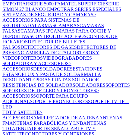
EMPOTRAR
SERIE 5000 FAMATEL SUPERFICIE
SERIE
SIMON 27 BLANCO EMPOTRAR
SERIES ESPECIALES
SISTEMAS DE SEGURIDAD Y CAMARAS
>
ACCESORIOS PARA SISTEMAS DE
SEGURIDAD
ALARMAS
CAMARAS
CAMARAS
FALSAS
CAMARAS IP
CAMARAS PARA COCHE Y
DEPORTIVAS
CONTROL DE ACCESOS
CONTROL DE
HORARIOS
DETECTOR DE BILLETES
FALSOS
DETECTORES DE GASES
DETECTORES DE
PRESENCIA
MIRILLA DIGITAL
PORTEROS Y
VIDEOPORTEROS
VIDEOGRABADORES
SOLDADURA Y ACCESORIOS
>
ACCESORIOS
DESOLDADORES
ESTACIONES
ESTAÑO
FLUX Y PASTA DE SOLDAR
MALLA
DESOLDANTE
PERAS
PUNTAS SOLDADOR
RESISTENCIAS DE SOLDADOR
SOLDADORES
SOPORTES
SOPORTES DE TFT-LED Y PROYECTORES
>
ACCESORIOS
SOPORTE PARA EQUIPO
ADICIONAL
SOPORTE PROYECTORES
SOPORTE TV TFT-
LED
TDT Y SATELITE
>
ACCESORIOS
AMPLIFICADOR DE ANTENA
ANTENAS
FM
ANTENAS PARABÓLICAS Y LNB
ANTENAS
TDT
ATENUADOR DE SEÑAL
CABLE TV Y
SATELITE
CONECTORES Y CONEXIONES