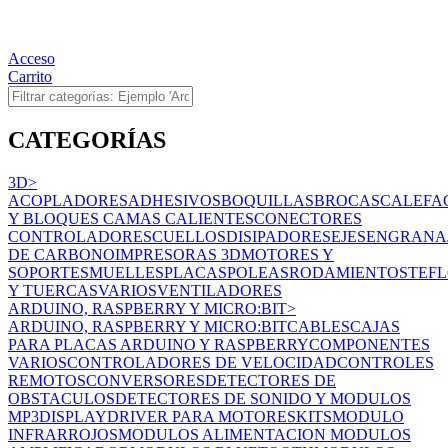
Acceso
Carrito
CATEGORÍAS
3D
>
ACOPLADORES
ADHESIVOS
BOQUILLAS
BROCAS
CALEFA
Y BLOQUES
CAMAS CALIENTES
CONECTORES
CONTROLADORES
CUELLOS
DISIPADORES
EJES
ENGRANA
DE CARBONO
IMPRESORAS 3D
MOTORES Y
SOPORTES
MUELLES
PLACAS
POLEAS
RODAMIENTOS
TEF
Y TUERCAS
VARIOS
VENTILADORES
ARDUINO, RASPBERRY Y MICRO:BIT
>
ARDUINO, RASPBERRY Y MICRO:BIT
CABLES
CAJAS
PARA PLACAS ARDUINO Y RASPBERRY
COMPONENTES
VARIOS
CONTROLADORES DE VELOCIDAD
CONTROLES
REMOTOS
CONVERSORES
DETECTORES DE
OBSTACULOS
DETECTORES DE SONIDO Y MODULOS
MP3
DISPLAY
DRIVER PARA MOTORES
KITS
MODULO
INFRARROJOS
MODULOS ALIMENTACION
MODULOS