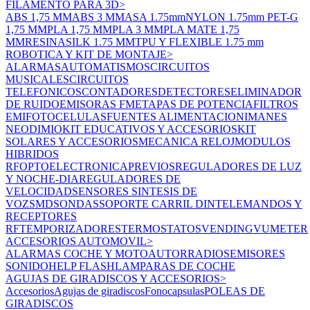
FILAMENTO PARA 3D
>
ABS 1,75 MM
ABS 3 MM
ASA 1.75mm
NYLON 1.75mm
PET-G
1,75 MM
PLA 1,75 MM
PLA 3 MM
PLA MATE 1,75
MM
RESINA
SILK 1.75 MM
TPU Y FLEXIBLE 1.75 mm
ROBOTICA Y KIT DE MONTAJE
>
ALARMAS
AUTOMATISMOS
CIRCUITOS
MUSICALES
CIRCUITOS
TELEFONICOS
CONTADORES
DETECTORES
ELIMINADOR
DE RUIDO
EMISORAS FM
ETAPAS DE POTENCIA
FILTROS
EMI
FOTOCELULAS
FUENTES ALIMENTACION
IMANES
NEODIMIO
KIT EDUCATIVOS Y ACCESORIOS
KIT
SOLARES Y ACCESORIOS
MECANICA RELOJ
MODULOS
HIBRIDOS
RF
OPTOELECTRONICA
PREVIOS
REGULADORES DE LUZ
Y NOCHE-DIA
REGULADORES DE
VELOCIDAD
SENSORES
SINTESIS DE
VOZ
SMD
SONDAS
SOPORTE CARRIL DIN
TELEMANDOS Y
RECEPTORES
RF
TEMPORIZADORES
TERMOSTATOS
VENDING
VUMETER
ACCESORIOS AUTOMOVIL
>
ALARMAS COCHE Y MOTO
AUTORRADIOS
EMISORES
SONIDO
HELP FLASH
LAMPARAS DE COCHE
AGUJAS DE GIRADISCOS Y ACCESORIOS
>
Accesorios
Agujas de giradiscos
Fonocapsulas
POLEAS DE
GIRADISCOS