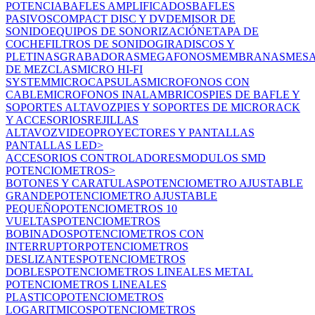
POTENCIA
BAFLES AMPLIFICADOS
BAFLES
PASIVOS
COMPACT DISC Y DVD
EMISOR DE
SONIDO
EQUIPOS DE SONORIZACIÓN
ETAPA DE
COCHE
FILTROS DE SONIDO
GIRADISCOS Y
PLETINAS
GRABADORAS
MEGAFONOS
MEMBRANAS
MES
DE MEZCLAS
MICRO HI-FI
SYSTEM
MICROCAPSULAS
MICROFONOS CON
CABLE
MICROFONOS INALAMBRICOS
PIES DE BAFLE Y
SOPORTES ALTAVOZ
PIES Y SOPORTES DE MICRO
RACK
Y ACCESORIOS
REJILLAS
ALTAVOZ
VIDEOPROYECTORES Y PANTALLAS
PANTALLAS LED
>
ACCESORIOS
CONTROLADORES
MODULOS SMD
POTENCIOMETROS
>
BOTONES Y CARATULAS
POTENCIOMETRO AJUSTABLE
GRANDE
POTENCIOMETRO AJUSTABLE
PEQUEÑO
POTENCIOMETROS 10
VUELTAS
POTENCIOMETROS
BOBINADOS
POTENCIOMETROS CON
INTERRUPTOR
POTENCIOMETROS
DESLIZANTES
POTENCIOMETROS
DOBLES
POTENCIOMETROS LINEALES METAL
POTENCIOMETROS LINEALES
PLASTICO
POTENCIOMETROS
LOGARITMICOS
POTENCIOMETROS