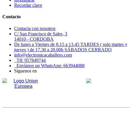
Recordar clave
Contacto
Contacta con nosotros
C/ San Francisco de Sales, 3
14010 - CORDOBA
De lunes a Viernes de 8.15 a 13.45 TARDES ( solo martes y
jueves ) de 17.30 a 20.00h SÁBADOS CERRADO
info@electronicacaballero.com
Tlf: 957849744
Envíanos un WhatsApp: 663944088
Siguenos en
Xpande Digital
Fondo Europeo de
Desarrollo
Una manera de
Regional
hacer Europa
Se ha recibido un incentivo de la Agencia de Innovación y Desarrollo de
Andalucía IDEA, de la Junta de Andalucía, por un importe de 7.325 euros,
cofinanciado en un 80% por la Unión Europea a través del Fondo Europeo
de Desarrollo Regional, FEDER para la realización de INVERSIÓN EN