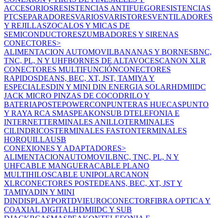
ACCESORIOS
RESISTENCIAS ANTIFUEGO
RESISTENCIAS
PTC
SEPARADORES
VARIOS
VARISTORES
VENTILADORES
Y REJILLAS
ZOCALOS Y MICAS DE
SEMICONDUCTORES
ZUMBADORES Y SIRENAS
CONECTORES
>
ALIMENTACION
AUTOMOVIL
BANANAS Y BORNES
BNC,
TNC, PL, N Y UHF
BORNES DE ALTAVOCES
CANON XLR
CONECTORES MULTIFUNCIÓN
CONECTORES
RAPIDOS
DEANS, BEC, XT, JST, TAMIYA Y
ESPECIALES
DIN Y MINI DIN
ENERGIA SOLAR
HDMI
IDC
JACK
MICRO
PINZAS DE COCODRILO Y
BATERIA
POSTE
POWERCON
PUNTERAS HUECAS
PUNTO
Y RAYA
RCA
SMA
SPEAKON
SUB D
TELEFONIA E
INTERNET
TERMINALES ANILLO
TERMINALES
CILINDRICOS
TERMINALES FASTON
TERMINALES
HORQUILLA
USB
CONEXIONES Y ADAPTADORES
>
ALIMENTACION
AUTOMOVIL
BNC, TNC, PL, N Y
UHF
CABLE MANGUERA
CABLE PLANO
MULTIHILOS
CABLE UNIPOLAR
CANON
XLR
CONECTORES POSTE
DEANS, BEC, XT, JST Y
TAMIYA
DIN Y MINI
DIN
DISPLAYPORT
DVI
EUROCONECTOR
FIBRA OPTICA Y
COAXIAL DIGITAL
HDMI
IDC Y SUB