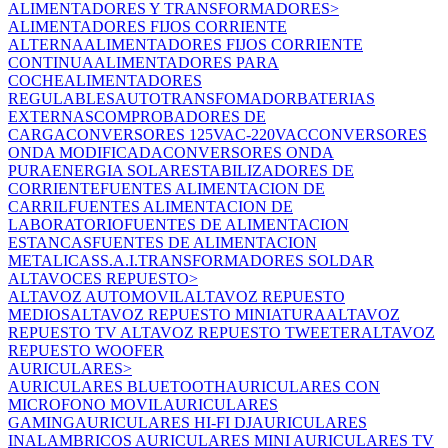
ALIMENTADORES Y TRANSFORMADORES
>
ALIMENTADORES FIJOS CORRIENTE
ALTERNA
ALIMENTADORES FIJOS CORRIENTE
CONTINUA
ALIMENTADORES PARA
COCHE
ALIMENTADORES
REGULABLES
AUTOTRANSFOMADOR
BATERIAS
EXTERNAS
COMPROBADORES DE
CARGA
CONVERSORES 125VAC-220VAC
CONVERSORES
ONDA MODIFICADA
CONVERSORES ONDA
PURA
ENERGIA SOLAR
ESTABILIZADORES DE
CORRIENTE
FUENTES ALIMENTACION DE
CARRIL
FUENTES ALIMENTACION DE
LABORATORIO
FUENTES DE ALIMENTACION
ESTANCAS
FUENTES DE ALIMENTACION
METALICAS
S.A.I.
TRANSFORMADORES SOLDAR
ALTAVOCES REPUESTO
>
ALTAVOZ AUTOMOVIL
ALTAVOZ REPUESTO
MEDIOS
ALTAVOZ REPUESTO MINIATURA
ALTAVOZ
REPUESTO TV
ALTAVOZ REPUESTO TWEETER
ALTAVOZ
REPUESTO WOOFER
AURICULARES
>
AURICULARES BLUETOOTH
AURICULARES CON
MICROFONO MOVIL
AURICULARES
GAMING
AURICULARES HI-FI DJ
AURICULARES
INALAMBRICOS
AURICULARES MINI
AURICULARES TV