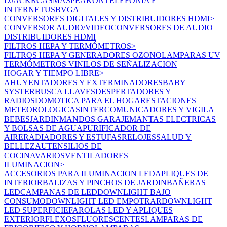
D
JACK
RCA
SMA
SPEAKON
TELEFONIA E
INTERNET
USB
VGA
CONVERSORES DIGITALES Y DISTRIBUIDORES HDMI
>
CONVERSOR AUDIO/VIDEO
CONVERSORES DE AUDIO
DISTRIBUIDORES HDMI
FILTROS HEPA Y TERMÓMETROS
>
FILTROS HEPA Y GENERADORES OZONO
LAMPARAS UV
TERMÓMETROS
VINILOS DE SEÑALIZACION
HOGAR Y TIEMPO LIBRE
>
AHUYENTADORES Y EXTERMINADORES
BABY
SYSTER
BUSCA LLAVES
DESPERTADORES Y
RADIOS
DOMOTICA PARA EL HOGAR
ESTACIONES
METEOROLOGICAS
INTERCOMUNICADORES Y VIGILA
BEBES
JARDIN
MANDOS GARAJE
MANTAS ELECTRICAS
Y BOLSAS DE AGUA
PURIFICADOR DE
AIRE
RADIADORES Y ESTUFAS
RELOJES
SALUD Y
BELLEZA
UTENSILIOS DE
COCINA
VARIOS
VENTILADORES
ILUMINACION
>
ACCESORIOS PARA ILUMINACION LED
APLIQUES DE
INTERIOR
BALIZAS Y PINCHOS DE JARDIN
BAÑERAS
LED
CAMPANAS DE LED
DOWNLIGHT BAJO
CONSUMO
DOWNLIGHT LED EMPOTRAR
DOWNLIGHT
LED SUPERFICIE
FAROLAS LED Y APLIQUES
EXTERIOR
FLEXOS
FLUORESCENTES
LAMPARAS DE