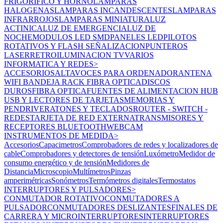
FRIGORIFICO Y HORNO
LAMPARAS
HALOGENAS
LAMPARAS INCANDESCENTES
LAMPARAS
INFRARROJOS
LAMPARAS MINIATURA
LUZ
ACTINICA
LUZ DE EMERGENCIA
LUZ DE
NOCHE
MODULOS LED SMD
PANELES LED
PILOTOS
ROTATIVOS Y FLASH SEÑALIZACION
PUNTEROS
LASER
RETROILUMINACION TV
VARIOS
INFORMATICA Y REDES
>
ACCESORIOS
ALTAVOCES PARA ORDENADOR
ANTENA
WIFI
BANDEJA RACK FIBRA OPTICA
DISCOS
DUROS
FIBRA OPTICA
FUENTES DE ALIMENTACION
HUB
USB Y LECTORES DE TARJETAS
MEMORIAS Y
PENDRIVE
RATONES Y TECLADOS
ROUTER - SWITCH -
REDES
TARJETA DE RED EXTERNA
TRANSMISORES Y
RECEPTORES BLUETOOTH
WEBCAM
INSTRUMENTOS DE MEDIDA
>
Accesorios
Capacimetros
Comprobadores de redes y localizadores de
cable
Comprobadores y detectores de tensión
Luxómetro
Medidor de
consumo energético y de tensión
Medidores de
Distancia
Microscopio
Multímetros
Pinzas
amperimétricas
Sonómetros
Termómetros digitales
Termostatos
INTERRUPTORES Y PULSADORES
>
CONMUTADOR ROTATIVO
CONMUTADORES A
PULSADOR
CONMUTADORES DESLIZANTES
FINALES DE
CARRERA Y MICROINTERRUPTORES
INTERRUPTORES