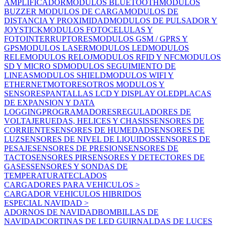
AMPLIFICADOR
MODULOS BLUETOOTH
MODULOS
BUZZER
MODULOS DE CARGA
MODULOS DE
DISTANCIA Y PROXIMIDAD
MODULOS DE PULSADOR Y
JOYSTICK
MODULOS FOTOCELULAS Y
FOTOINTERRUPTORES
MODULOS GSM / GPRS Y
GPS
MODULOS LASER
MODULOS LED
MODULOS
RELE
MODULOS RELOJ
MODULOS RFID Y NFC
MODULOS
SD Y MICRO SD
MODULOS SEGUIMIENTO DE
LINEAS
MODULOS SHIELD
MODULOS WIFI Y
ETHERNET
MOTORES
OTROS MODULOS Y
SENSORES
PANTALLAS LCD Y DISPLAY OLED
PLACAS
DE EXPANSION Y DATA
LOGGING
PROGRAMADORES
REGULADORES DE
VOLTAJE
RUEDAS, HELICES Y CHASIS
SENSORES DE
CORRIENTE
SENSORES DE HUMEDAD
SENSORES DE
LUZ
SENSORES DE NIVEL DE LIQUIDOS
SENSORES DE
PESAJE
SENSORES DE PRESION
SENSORES DE
TACTO
SENSORES PIR
SENSORES Y DETECTORES DE
GASES
SENSORES Y SONDAS DE
TEMPERATURA
TECLADOS
CARGADORES PARA VEHICULOS
>
CARGADOR VEHICULOS HIBRIDOS
ESPECIAL NAVIDAD
>
ADORNOS DE NAVIDAD
BOMBILLAS DE
NAVIDAD
CORTINAS DE LED
GUIRNALDAS DE LUCES