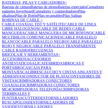
BATERIAS, PILAS Y CARGADORES
>
Baterias de cámara
Baterias de plomo
Baterias especiales
Cargadores
patinetes hoverboard
Cargadores y comprobadores
Pilas
alkalinas
Pilas de Botón
Pilas recargables
Pilas Salinas
BOBINAS DE CABLE
>
CABLE COAXIAL TDT Y SATÉLITE
CABLE DE LINEA
LIBRE HALOGENOS
CABLE DE REDES
CABLE
MANGUERA
CABLE MANGUERA DE MICRÓFONO
CABLE
MULTIHILOS COMUNICACIONES
CABLE PARALELO
BLANCO
CABLE PARALELO NEGRO
CABLE PARALELO
ROJO Y NEGRO
CABLE PARALELO TRANSPARENTE
CABLE RADIOFRECUENCIA
BRICOLAJE Y HERRAMIENTAS
>
ACCESORIOS
ACCESORIOS
ANTIESTATICOS
ALICATES
BRIDAS
BROCAS Y
PORTABROCAS
CAJA PARA
MONTAJES
CALIBRES
CAUCHO Y CINTAS AISLANTES Y
ADHESIVAS
CONDUCTOR DE PLATA
CONTADORES DE
VISITAS
CRIMPADORAS CONECTORES
COAXIALES
CRIMPADORAS CONECTORES
MC4
CRIMPADORAS TELEFONÍA
CRIMPADORAS
TERMINALES Y
PUNTERAS
CUTTER
DESTORNILLADORES
BUSCAPOLOS
DESTORNILLADORES DE
VASO
DESTORNILLADORES