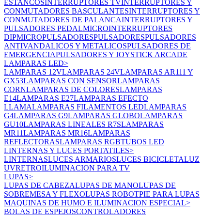
ESTANCOS
INTERRUPTORES TV
INTERRUPTORES Y
CONMUTADORES BASCULANTES
INTERRUPTORES Y
CONMUTADORES DE PALANCA
INTERRUPTORES Y
PULSADORES PEDAL
MICROINTERRUPTORES
DIP
MICROPULSADORES
PULSADORES
PULSADORES
ANTIVANDALICOS Y METALICOS
PULSADORES DE
EMERGENCIA
PULSADORES Y JOYSTICK ARCADE
LAMPARAS LED
>
LAMPARAS 12V
LAMPARAS 24V
LAMPARAS AR111 Y
GX53
LAMPARAS CON SENSOR
LAMPARAS
CORN
LAMPARAS DE COLORES
LAMPARAS
E14
LAMPARAS E27
LAMPARAS EFECTO
LLAMA
LAMPARAS FILAMENTOS LED
LAMPARAS
G4
LAMPARAS G9
LAMPARAS GLOBO
LAMPARAS
GU10
LAMPARAS LINEALES R7S
LAMPARAS
MR11
LAMPARAS MR16
LAMPARAS
REFLECTORAS
LAMPARAS RGB
TUBOS LED
LINTERNAS Y LUCES PORTATILES
>
LINTERNAS
LUCES ARMARIOS
LUCES BICICLETA
LUZ
UV
RETROILUMINACION PARA TV
LUPAS
>
LUPAS DE CABEZA
LUPAS DE MANO
LUPAS DE
SOBREMESA Y FLEXO
LUPAS ROBOT
PIE PARA LUPAS
MAQUINAS DE HUMO E ILUMINACION ESPECIAL
>
BOLAS DE ESPEJOS
CONTROLADORES