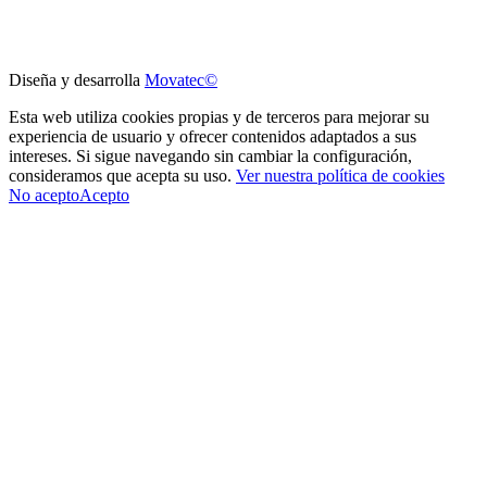
SISTEMA DE GESTIÓN PARA LA MEJORA DE LA PRODUCTIVIDAD,
con el objetivo de GARANTIZAR UN MEJOR USO DE LAS
TECNOLOGÍAS DE LA INFORMACIÓN
Diseña y desarrolla
Movatec©
Esta web utiliza cookies propias y de terceros para mejorar su
experiencia de usuario y ofrecer contenidos adaptados a sus
intereses. Si sigue navegando sin cambiar la configuración,
consideramos que acepta su uso.
Ver nuestra política de cookies
No acepto
Acepto