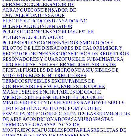
CERAMICO
CONDENSADOR DE
ARRANQUE
CONDENSADOR DE
TANTALIO
CONDENSADOR
ELECTROLITICO
CONDENSADOR NO
POLARIZADO
CONDENSADOR
POLIESTER
CONDENSADOR POLIESTER
ALTERNA
CONDENSADOR
POLIPROPILENO
CONDENSADOR SMD
DIODOS Y
PILOTOS DE LED
DISIPADORES DE CALOR
EMISOR Y
RECEPTOR DE INFRARROJOS
FILTROS DE RED
FILTROS
RESONADORES Y CUARZO
FUSIBLE SUBMINIATURA
TIPO PHILIPS
FUSIBLES CERAMICOS
FUSIBLES DE
CRISTAL
FUSIBLES DE MICROONDAS
FUSIBLES DE
VIDEO
FUSIBLES E INTERRUPTORES
TERMICOS
FUSIBLES ENCHUFABLES DE
COCHE
FUSIBLES ENCHUFABLES DE COCHE
MAXI
FUSIBLES ENCHUFABLES DE COCHE
MICRO
FUSIBLES ENCHUFABLES DE COCHE
MINI
FUSIBLES LENTOS
FUSIBLES RAPIDOS
FUSIBLES
TIPO RESISTENCIA
HILO NICROM Y COBRE
ESMALTADO
LECTORES CD
LENTES LASSER
MODULOS
DE AIRE ACONDICIONADO
PASAMUROS
PASTAS
TERMICAS Y GRASAS
PLACAS DE
MONTAJE
PORTAFUSIBLES
PORTAPILAS
REGLETAS DE
CONEXION y TIRAS DE PINES
RELES Y