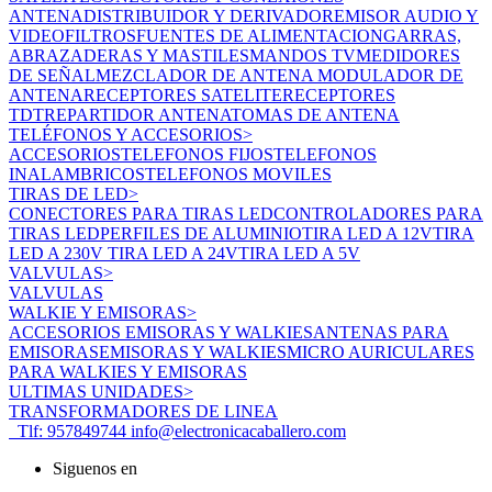
ANTENA
DISTRIBUIDOR Y DERIVADOR
EMISOR AUDIO Y
VIDEO
FILTROS
FUENTES DE ALIMENTACION
GARRAS,
ABRAZADERAS Y MASTILES
MANDOS TV
MEDIDORES
DE SEÑAL
MEZCLADOR DE ANTENA
MODULADOR DE
ANTENA
RECEPTORES SATELITE
RECEPTORES
TDT
REPARTIDOR ANTENA
TOMAS DE ANTENA
TELÉFONOS Y ACCESORIOS
>
ACCESORIOS
TELEFONOS FIJOS
TELEFONOS
INALAMBRICOS
TELEFONOS MOVILES
TIRAS DE LED
>
CONECTORES PARA TIRAS LED
CONTROLADORES PARA
TIRAS LED
PERFILES DE ALUMINIO
TIRA LED A 12V
TIRA
LED A 230V
TIRA LED A 24V
TIRA LED A 5V
VALVULAS
>
VALVULAS
WALKIE Y EMISORAS
>
ACCESORIOS EMISORAS Y WALKIES
ANTENAS PARA
EMISORAS
EMISORAS Y WALKIES
MICRO AURICULARES
PARA WALKIES Y EMISORAS
ULTIMAS UNIDADES
>
TRANSFORMADORES DE LINEA
Tlf: 957849744
info@electronicacaballero.com
Siguenos en